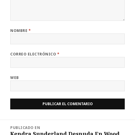
NOMBRE
*
CORREO ELECTRÓNICO
*
WEB
Navegación
PUBLICADO EN
de
Kendra Sunderland Desnuda En Wood