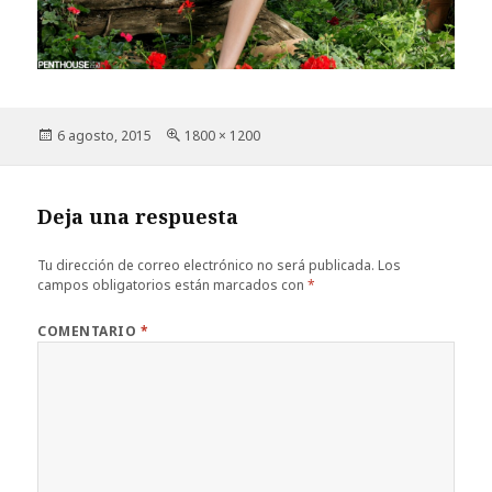
Publicado
Tamaño
6 agosto, 2015
1800 × 1200
el
completo
Deja una respuesta
Tu dirección de correo electrónico no será publicada.
Los
campos obligatorios están marcados con
*
COMENTARIO
*