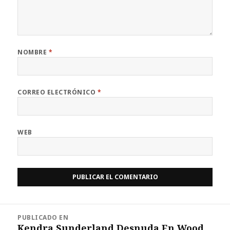
NOMBRE
*
CORREO ELECTRÓNICO
*
WEB
Navegación
PUBLICADO EN
de
Kendra Sunderland Desnuda En Wood