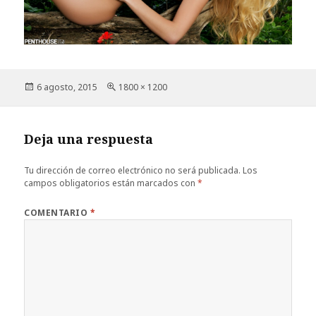
Publicado
Tamaño
6 agosto, 2015
1800 × 1200
el
completo
Deja una respuesta
Tu dirección de correo electrónico no será publicada.
Los
campos obligatorios están marcados con
*
COMENTARIO
*