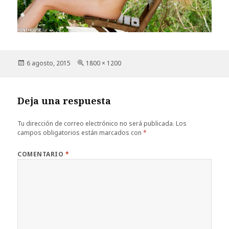
Publicado
Tamaño
6 agosto, 2015
1800 × 1200
el
completo
Deja una respuesta
Tu dirección de correo electrónico no será publicada.
Los
campos obligatorios están marcados con
*
COMENTARIO
*