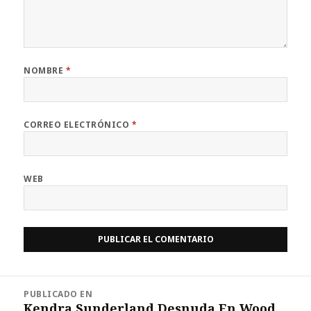
NOMBRE
*
CORREO ELECTRÓNICO
*
WEB
Navegación
PUBLICADO EN
de
Kendra Sunderland Desnuda En Wood