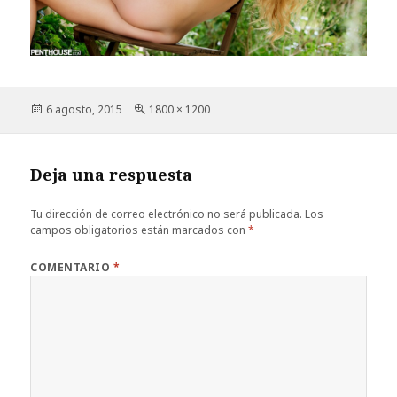
Publicado
Tamaño
6 agosto, 2015
1800 × 1200
el
completo
Deja una respuesta
Tu dirección de correo electrónico no será publicada.
Los
campos obligatorios están marcados con
*
COMENTARIO
*