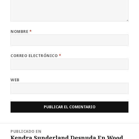
NOMBRE
*
CORREO ELECTRÓNICO
*
WEB
Navegación
PUBLICADO EN
de
Kendra Sunderland Desnuda En Wood