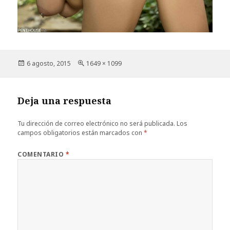
Publicado
Tamaño
6 agosto, 2015
1649 × 1099
el
completo
Deja una respuesta
Tu dirección de correo electrónico no será publicada.
Los
campos obligatorios están marcados con
*
COMENTARIO
*