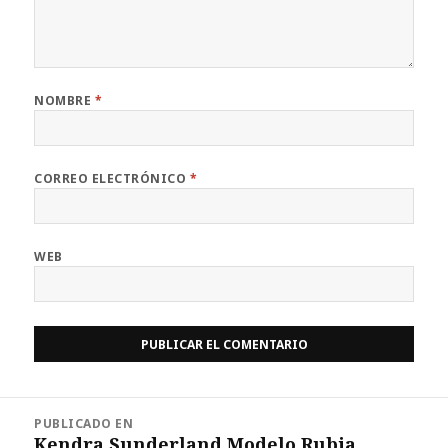
NOMBRE
*
CORREO ELECTRÓNICO
*
WEB
Navegación
PUBLICADO EN
de
Kendra Sunderland Modelo Rubia