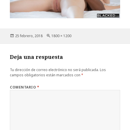
Publicado
Tamaño
25 febrero, 2018
1800 × 1200
el
completo
Deja una respuesta
Tu dirección de correo electrónico no será publicada.
Los
campos obligatorios están marcados con
*
COMENTARIO
*