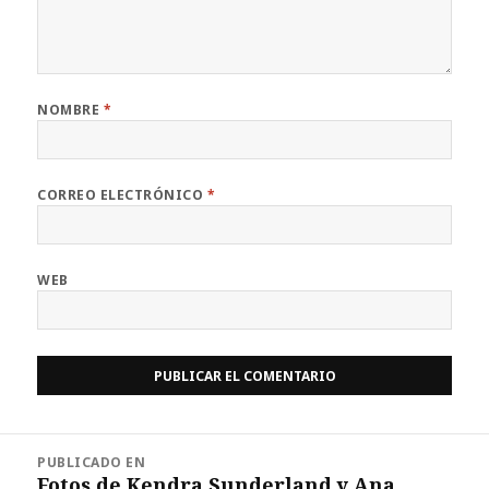
NOMBRE
*
CORREO ELECTRÓNICO
*
WEB
Navegación
PUBLICADO EN
de
Fotos de Kendra Sunderland y Ana