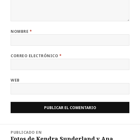
NOMBRE
*
CORREO ELECTRÓNICO
*
WEB
Navegación
PUBLICADO EN
de
Fotos de Kendra Sunderland y Ana