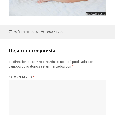
Publicado
Tamaño
25 febrero, 2018
1800 × 1200
el
completo
Deja una respuesta
Tu dirección de correo electrónico no será publicada.
Los
campos obligatorios están marcados con
*
COMENTARIO
*