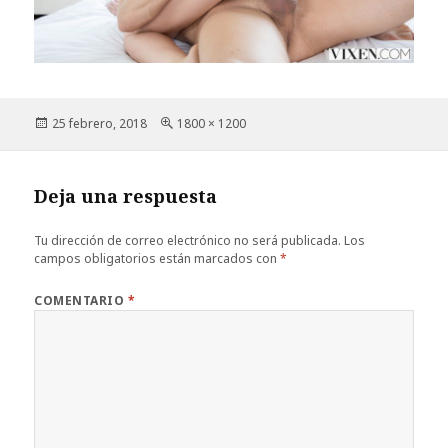
Publicado
Tamaño
25 febrero, 2018
1800 × 1200
el
completo
Deja una respuesta
Tu dirección de correo electrónico no será publicada.
Los
campos obligatorios están marcados con
*
COMENTARIO
*