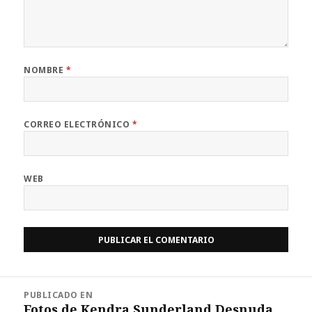
NOMBRE
*
CORREO ELECTRÓNICO
*
WEB
Navegación
PUBLICADO EN
de
Fotos de Kendra Sunderland Desnuda