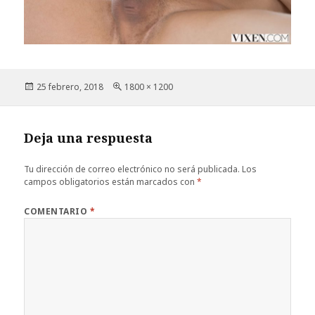
Publicado
Tamaño
25 febrero, 2018
1800 × 1200
el
completo
Deja una respuesta
Tu dirección de correo electrónico no será publicada.
Los
campos obligatorios están marcados con
*
COMENTARIO
*