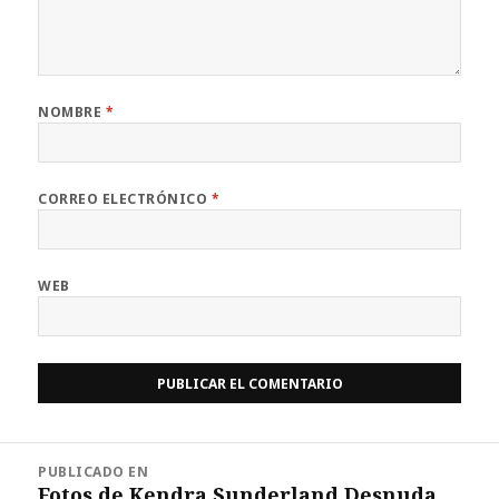
NOMBRE
*
CORREO ELECTRÓNICO
*
WEB
Navegación
PUBLICADO EN
de
Fotos de Kendra Sunderland Desnuda